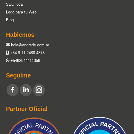
SEO local
Logo para tu Web
Blog
Hablemos
hola@andrade.com.ar
+54 9 11 2488-4878
+5492944411358
Seguime
Encuéntranos en:
Facebook
Linkedin
Instagram
page
page
page
Partner Oficial
opens
opens
opens
in
in
in
new
new
new
window
window
window