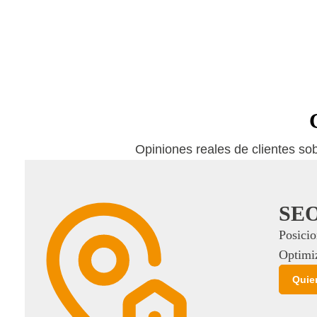
www.super-clin.com.ar
Opiniones reales de clientes so
SEO 
Posicio
Optimiz
Quie