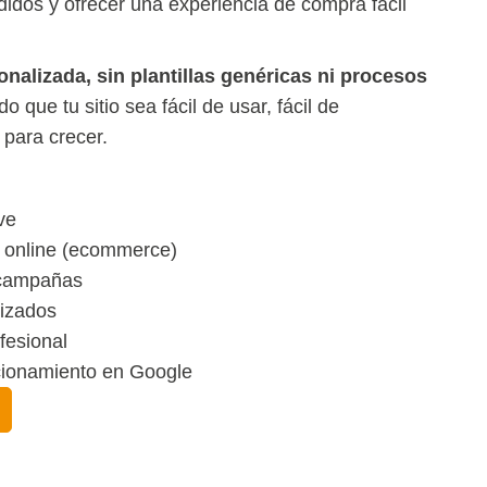
didos y ofrecer una experiencia de compra fácil
nalizada, sin plantillas genéricas ni procesos
o que tu sitio sea fácil de usar, fácil de
 para crecer.
ve
s online (ecommerce)
 campañas
mizados
fesional
cionamiento en Google