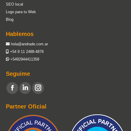
SEO local
Logo para tu Web
Blog
Hablemos
hola@andrade.com.ar
+54 9 11 2488-4878
+5492944411358
Seguime
Encuéntranos en:
Facebook
Linkedin
Instagram
page
page
page
Partner Oficial
opens
opens
opens
in
in
in
new
new
new
window
window
window