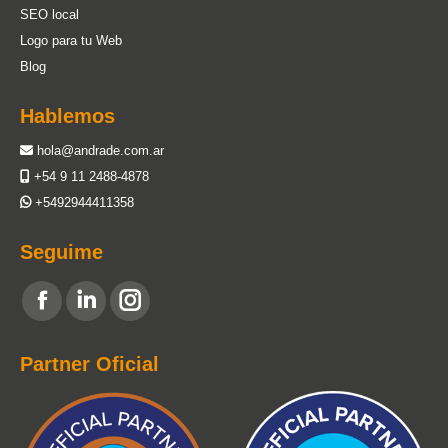
SEO local
Logo para tu Web
Blog
Hablemos
hola@andrade.com.ar
+54 9 11 2488-4878
+5492944411358
Seguime
Encuéntranos en:
Facebook
Linkedin
Instagram
page
page
page
Partner Oficial
opens
opens
opens
in
in
in
new
new
new
window
window
window