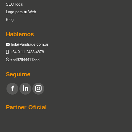
SEO local
Logo para tu Web
Blog
Hablemos
hola@andrade.com.ar
+54 9 11 2488-4878
+5492944411358
Seguime
Encuéntranos en:
Facebook
Linkedin
Instagram
page
page
page
Partner Oficial
opens
opens
opens
in
in
in
new
new
new
window
window
window