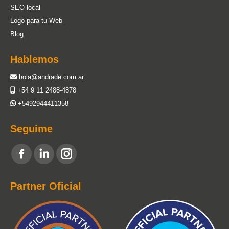
SEO local
Logo para tu Web
Blog
Hablemos
hola@andrade.com.ar
+54 9 11 2488-4878
+5492944411358
Seguime
Encuéntranos en:
Facebook
Linkedin
Instagram
page
page
page
Partner Oficial
opens
opens
opens
in
in
in
new
new
new
window
window
window