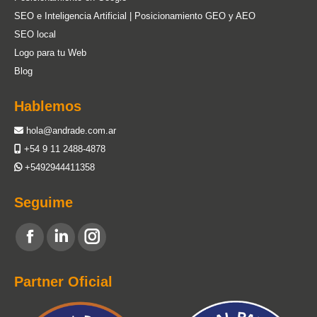
SEO e Inteligencia Artificial | Posicionamiento GEO y AEO
SEO local
Logo para tu Web
Blog
Hablemos
hola@andrade.com.ar
+54 9 11 2488-4878
+5492944411358
Seguime
Encuéntranos en:
Facebook
Linkedin
Instagram
page
page
page
Partner Oficial
opens
opens
opens
in
in
in